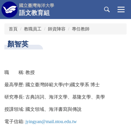
跳
國立臺灣海洋大學
到
語文教育組
主
要
首頁
教職員工
師資陣容
專任教師
內
容
顏智英
區
職 稱
: 教授
最高學歷: 國立臺灣師範大學(中)國文學系 博士
研究專長: 古典詩詞、海洋文學、基隆文學、美學
授課領域: 國文領域、海洋書寫與傳說
電子信箱:
jyingyan@mail.ntou.edu.tw